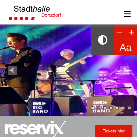
−
+
Aa
Tickets hier